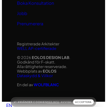
Boka Konsultation
Jobb
Prenumerera
Registrerade Arkitekter
WELL AP-certifierade
© 2026
EOLOS DESIGN LAB
.
Godkänd för F-skatt.
Alla rättigheter reserverade.
Webbplats av
EOLOS
Dataskydd & Villkor
En del av
WOLFBLANC
VI ANVÄNDER COOKIES
MER INFO
AVVISA
ACCEPTERA
EN