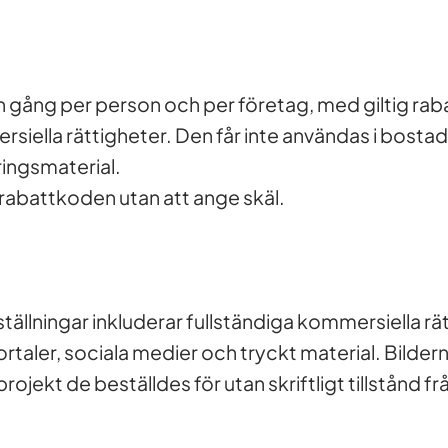
g en gång per person och per företag, med giltig r
siella rättigheter. Den får inte användas i bostad
ringsmaterial.
 rabattkoden utan att ange skäl.
ällningar inkluderar fullständiga kommersiella rä
ler, sociala medier och tryckt material. Bilderna få
rojekt de beställdes för utan skriftligt tillstånd fr