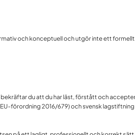
rmativ och konceptuell och utgör inte ett formellt
räftar du att du har läst, förstått och accepter
(EU-förordning 2016/679) och svensk lagstiftning
n på ett lagligt, professionellt och korrekt sätt.