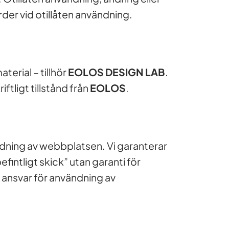
ärder vid otillåten användning.
terial – tillhör
EOLOS DESIGN LAB
.
ftligt tillstånd från
EOLOS
.
vändning av webbplatsen. Vi garanterar
befintligt skick” utan garanti för
t ansvar för användning av