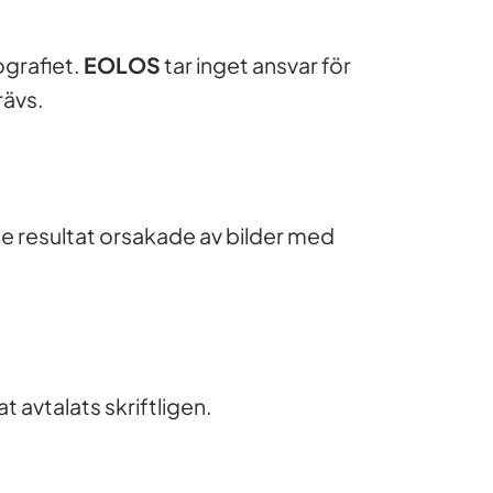
ografiet.
EOLOS
tar inget ansvar för
rävs.
e resultat orsakade av bilder med
t avtalats skriftligen.