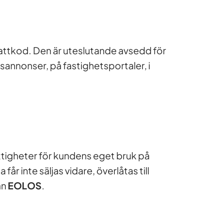
abattkod. Den är uteslutande avsedd för
sannonser, på fastighetsportaler, i
ttigheter för kundens eget bruk på
r inte säljas vidare, överlåtas till
ån
EOLOS
.