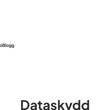
io
Blogg
Dataskydd