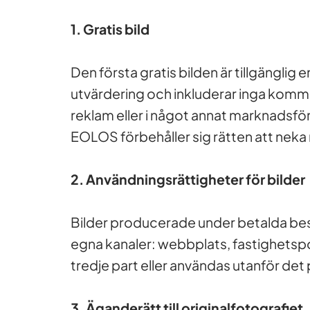
1. Gratis bild
Den första gratis bilden är tillgängli
utvärdering och inkluderar inga kommer
reklam eller i något annat marknadsfö
EOLOS förbehåller sig rätten att neka
2. Användningsrättigheter för bilder
Bilder producerade under betalda best
egna kanaler: webbplats, fastighetsporta
tredje part eller användas utanför det p
3. Äganderätt till originalfotografiet