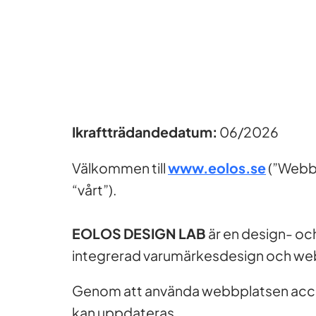
Ikraftträdandedatum:
06/2026
Välkommen till
www.eolos.se
(”Webbp
“vårt”).
EOLOS DESIGN LAB
är en design- och
integrerad varumärkesdesign och we
Genom att använda webbplatsen accep
kan uppdateras.