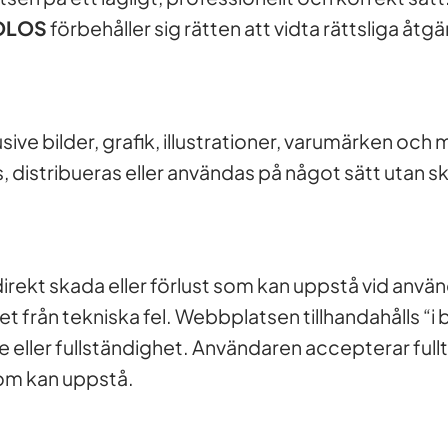
OLOS
förbehåller sig rätten att vidta rättsliga åtg
ive bilder, grafik, illustrationer, varumärken och ma
 distribueras eller användas på något sätt utan skri
indirekt skada eller förlust som kan uppstå vid an
ihet från tekniska fel. Webbplatsen tillhandahålls “i 
te eller fullständighet. Användaren accepterar full
om kan uppstå.