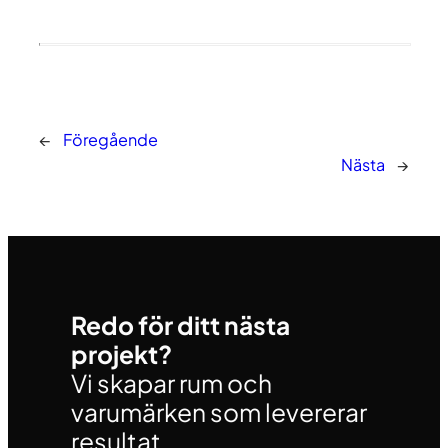
←
Föregående
Nästa
→
Redo för ditt nästa
projekt?
Vi skapar rum och
varumärken som levererar
resultat.