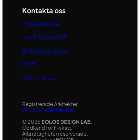
Kontakta oss
info@eolos.se
+46 73 656 64 89
Boka Konsultation
Jobb
Prenumerera
Registrerade Arkitekter
WELL AP-certifierade
© 2026
EOLOS DESIGN LAB
.
Godkänd för F-skatt.
Alla rättigheter reserverade.
Webbplats av
EOLOS