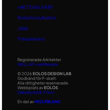
+46 73 656 64 89
Boka Konsultation
Jobb
Prenumerera
Registrerade Arkitekter
WELL AP-certifierade
© 2026
EOLOS DESIGN LAB
.
Godkänd för F-skatt.
Alla rättigheter reserverade.
Webbplats av
EOLOS
Dataskydd & Villkor
En del av
WOLFBLANC