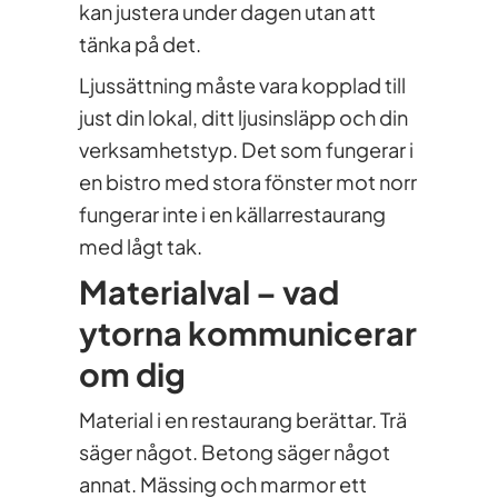
kan justera under dagen utan att
tänka på det.
Ljussättning måste vara kopplad till
just din lokal, ditt ljusinsläpp och din
verksamhetstyp. Det som fungerar i
en bistro med stora fönster mot norr
fungerar inte i en källarrestaurang
med lågt tak.
Materialval – vad
ytorna kommunicerar
om dig
Material i en restaurang berättar. Trä
säger något. Betong säger något
annat. Mässing och marmor ett