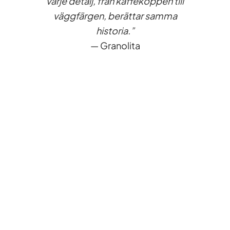
varje detalj, från kaffekoppen till
väggfärgen, berättar samma
historia.”
— Granolita